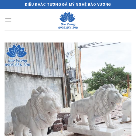
Skip
ĐIÊU KHẮC TƯỢNG ĐÁ MỸ NGHỆ BẢO VƯƠNG
to
content