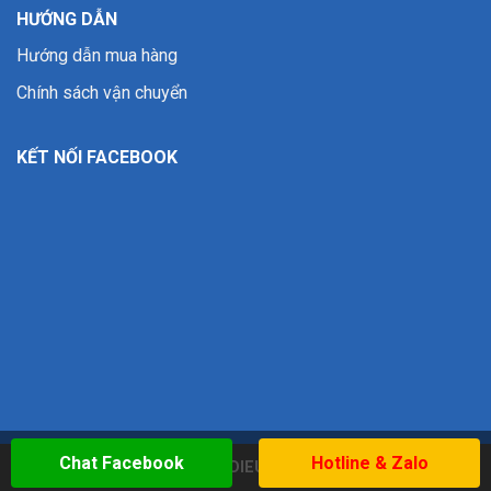
HƯỚNG DẪN
Hướng dẫn mua hàng
Chính sách vận chuyển
KẾT NỐI FACEBOOK
Chat Facebook
Hotline & Zalo
Copyright 2026 ©
WWW.DIEUKHACBAOVUONG.COM