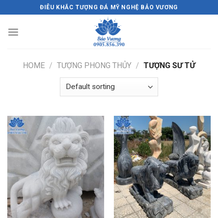
Skip
ĐIÊU KHẮC TƯỢNG ĐÁ MỸ NGHỆ BẢO VƯƠNG
to
content
HOME
/
TƯỢNG PHONG THỦY
/
TƯỢNG SƯ TỬ