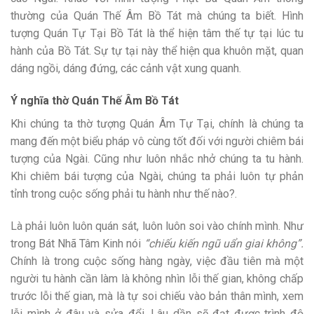
thường của Quán Thế Âm Bồ Tát mà chúng ta biết. Hình
tượng Quán Tự Tại Bồ Tát là thể hiện tâm thế tự tại lúc tu
hành của Bồ Tát. Sự tự tại này thể hiện qua khuôn mặt, quan
dáng ngồi, dáng đứng, các cảnh vật xung quanh.
Ý nghĩa thờ Quán Thế Âm Bồ Tát
Khi chúng ta thờ tượng Quán Âm Tự Tại, chính là chúng ta
mang đến một biểu pháp vô cùng tốt đối với người chiêm bái
tượng của Ngài. Cũng như luôn nhắc nhở chúng ta tu hành.
Khi chiêm bái tượng của Ngài, chúng ta phải luôn tự phản
tỉnh trong cuộc sống phải tu hành như thế nào?.
Là phải luôn luôn quán sát, luôn luôn soi vào chính mình. Như
trong Bát Nhã Tâm Kinh nói
“chiếu kiến ngũ uẩn giai không”.
Chính là trong cuộc sống hàng ngày, việc đầu tiên mà một
người tu hành cần làm là không nhìn lỗi thế gian, không chấp
trước lỗi thế gian, mà là tự soi chiếu vào bản thân mình, xem
lỗi mình ở đâu và sửa đổi. Lâu dần sẽ đạt được trình độ