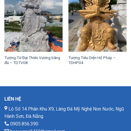
Tượng Tứ Đại Thiên Vương bằng
Tượng Tiêu Diện Hộ Pháp –
đá – TDTV08
TDHP04
LIÊN HỆ
Lô Số 14 Phân Khu X9, Làng Đá Mỹ Nghệ Non Nước, Ngũ
Hành Sơn, Đà Nẵng
0905.856.390