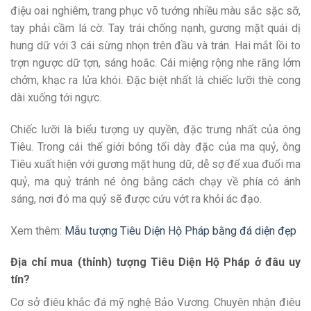
điệu oai nghiêm, trang phục võ tướng nhiều màu sắc sặc sỡ,
tay phải cầm lá cờ. Tay trái chống nạnh, gương mặt quái dị
hung dữ với 3 cái sừng nhọn trên đầu và trán. Hai mắt lồi to
trợn ngược dữ tợn, sáng hoắc. Cái miệng rộng nhe răng lởm
chởm, khạc ra lửa khói. Đặc biệt nhất là chiếc lưỡi thè cong
dài xuống tới ngực.
Chiếc lưỡi là biểu tượng uy quyền, đặc trưng nhất của ông
Tiêu. Trong cái thế giới bóng tối dày đặc của ma quỷ, ông
Tiêu xuất hiện với gương mặt hung dữ, dễ sợ để xua đuổi ma
quỷ, ma quỷ tránh né ông bằng cách chạy về phía có ánh
sáng, nơi đó ma quỷ sẽ được cứu vớt ra khỏi ác đạo.
Xem thêm:
Mẫu tượng Tiêu Diện Hộ Pháp bằng đá diện đẹp
Địa chỉ mua (thỉnh) tượng Tiêu Diện Hộ Pháp ở đâu uy
tín?
Cơ sở điêu khắc đá mỹ nghệ Bảo Vương. Chuyên nhận điêu