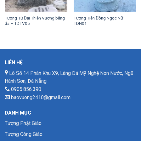
Tượng Tứ Đại Thiên Vương bằng
Tượng Tiên Đồng Ngọc Nữ –
đá – TDTV05
TDN01
LIÊN HỆ
Lô Số 14 Phân Khu X9, Làng Đá Mỹ Nghệ Non Nước, Ngũ
Hành Sơn, Đà Nẵng
0905.856.390
baovuong2410@gmail.com
DANH MỤC
Tượng Phật Giáo
Tượng Công Giáo