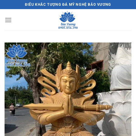
Skip
ĐIÊU KHẮC TƯỢNG ĐÁ MỸ NGHỆ BẢO VƯƠNG
to
content