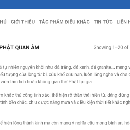
CHỦ
GIỚI THIỆU
TÁC PHẨM ĐIÊU KHẮC
TIN TỨC
LIÊN 
PHẬT QUAN ÂM
Showing 1–20 of 
ự nhiên nguyên khối như đá trắng, đá xanh, đá granite…, mang v
iểu tượng của lòng từ bi, cứu khổ cứu nạn, luôn lắng nghe và che
n viên tâm linh hoặc không gian thờ Phật tại gia.
ắc thủ công tinh xảo, thể hiện rõ thần thái hiền từ, dáng đứng 
tính bền chắc, chịu được nắng mưa và điều kiện thời tiết khắc ngh
ể hiện lòng thành kính mà còn mang ý nghĩa cầu mong bình an, hóa