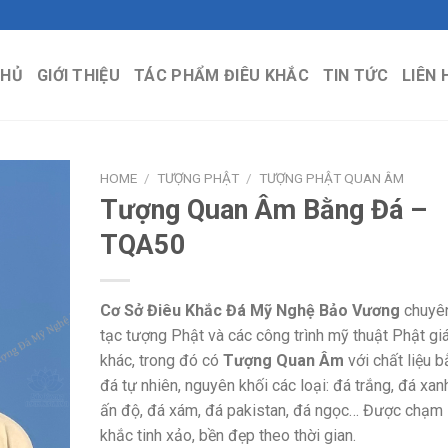
CHỦ
GIỚI THIỆU
TÁC PHẨM ĐIÊU KHẮC
TIN TỨC
LIÊN 
HOME
/
TƯỢNG PHẬT
/
TƯỢNG PHẬT QUAN ÂM
Tượng Quan Âm Bằng Đá –
TQA50
Cơ Sở Điêu Khắc Đá Mỹ Nghệ Bảo Vương
chuyê
tạc tượng Phật và các công trình mỹ thuật Phật gi
khác, trong đó có
Tượng Quan Âm
với chất liệu 
đá tự nhiên, nguyên khối các loại: đá trắng, đá xan
ấn độ, đá xám, đá pakistan, đá ngọc… Được chạm
khắc tinh xảo, bền đẹp theo thời gian.