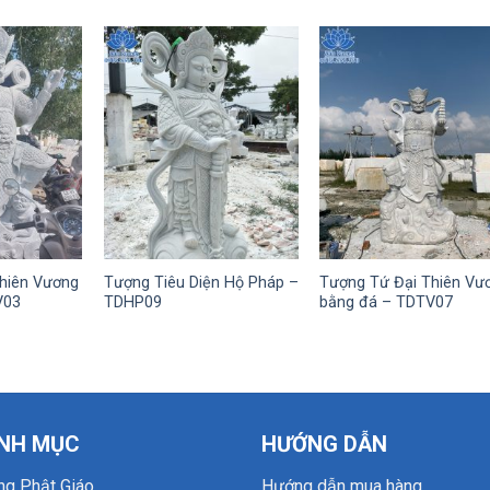
hiên Vương
Tượng Tiêu Diện Hộ Pháp –
Tượng Tứ Đại Thiên Vư
V03
TDHP09
bằng đá – TDTV07
NH MỤC
HƯỚNG DẪN
ng Phật Giáo
Hướng dẫn mua hàng