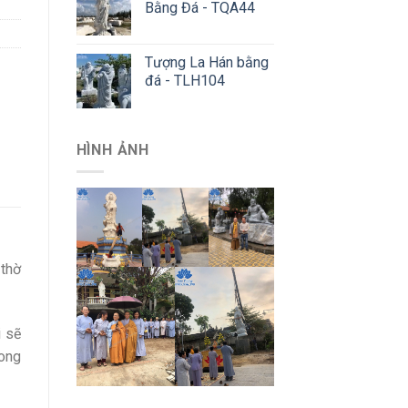
Bằng Đá - TQA44
Tượng La Hán bằng
đá - TLH104
HÌNH ẢNH
 thờ
i sẽ
rong