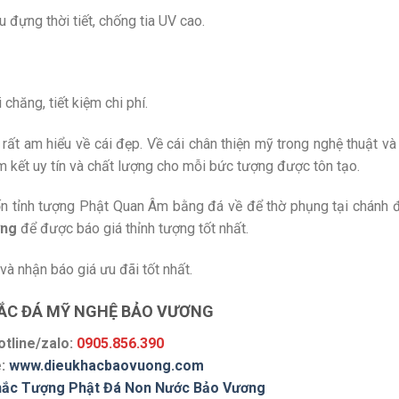
đựng thời tiết, chống tia UV cao.
hăng, tiết kiệm chi phí.
 rất am hiểu về cái đẹp. Về cái chân thiện mỹ trong nghệ thuật và
 kết uy tín và chất lượng cho mỗi bức tượng được tôn tạo.
 tỉnh tượng Phật Quan Âm bằng đá về để thờ phụng tại chánh 
ơng
để được báo giá thỉnh tượng tốt nhất.
à nhận báo giá ưu đãi tốt nhất.
HẮC ĐÁ MỸ NGHỆ BẢO VƯƠNG
otline/zalo:
0905.856.390
e:
www.dieukhacbaovuong.com
hắc Tượng Phật Đá Non Nước Bảo Vương