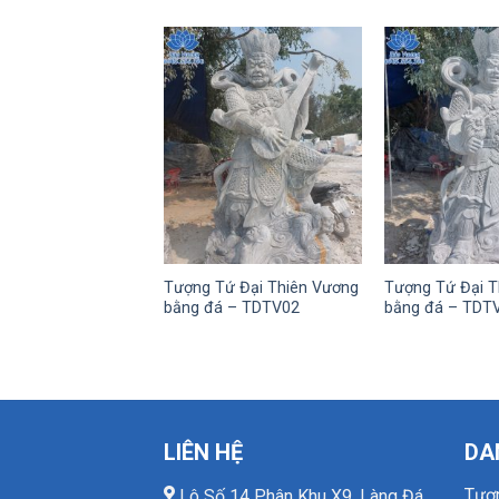
Tượng Tứ Đại Thiên Vương
Tượng Tứ Đại T
bằng đá – TDTV02
bằng đá – TDT
LIÊN HỆ
DA
Tượ
Lô Số 14 Phân Khu X9, Làng Đá