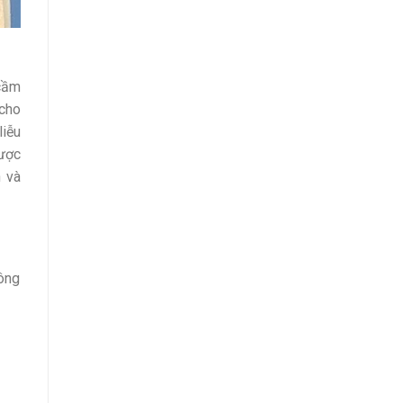
 cầm
 cho
liễu
được
h và
ông