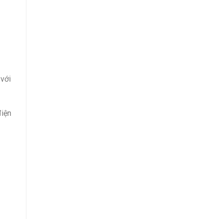
 với
điện