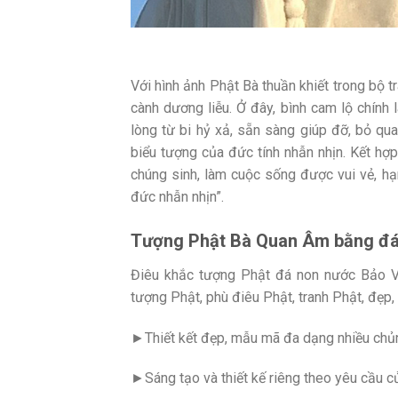
Với hình ảnh Phật Bà thuần khiết trong bộ t
cành dương liễu. Ở đây, bình cam lộ chính 
lòng từ bi hỷ xả, sẵn sàng giúp đỡ, bỏ qua
biểu tượng của đức tính nhẫn nhịn. Kết hợp
chúng sinh, làm cuộc sống được vui vẻ, hạn
đức nhẫn nhịn”.
Tượng Phật Bà Quan Âm bằng đá
Điêu khắc tượng Phật đá non nước Bảo Vư
tượng Phật, phù điêu Phật, tranh Phật, đẹp,
►Thiết kết đẹp, mẫu mã đa dạng nhiều chủn
►Sáng tạo và thiết kế riêng theo yêu cầu củ