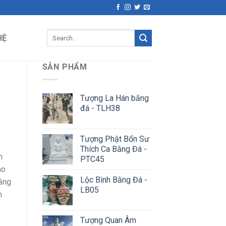
Search
HỆ
for:
SẢN PHẨM
Tượng La Hán bằng
đá - TLH38
Tượng Phật Bổn Sư
Thích Ca Bằng Đá -
n
PTC45
áo
Lộc Bình Bằng Đá -
bằng
LB05
h
Tượng Quan Âm