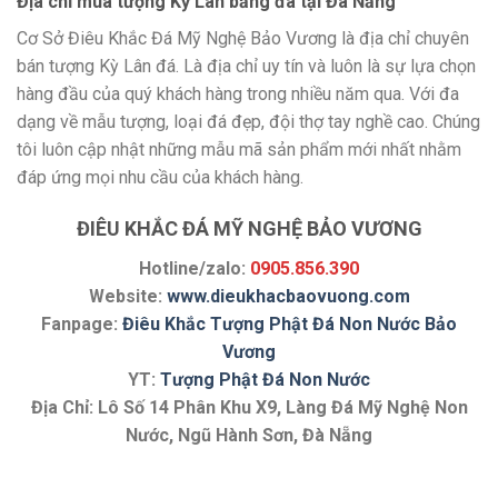
Địa chỉ mua tượng Kỳ Lân bằng đá tại Đà Nẵng
Cơ Sở Điêu Khắc Đá Mỹ Nghệ Bảo Vương là địa chỉ chuyên
bán tượng Kỳ Lân đá. Là địa chỉ uy tín và luôn là sự lựa chọn
hàng đầu của quý khách hàng trong nhiều năm qua. Với đa
dạng về mẫu tượng, loại đá đẹp, đội thợ tay nghề cao. Chúng
tôi luôn cập nhật những mẫu mã sản phẩm mới nhất nhằm
đáp ứng mọi nhu cầu của khách hàng.
ĐIÊU KHẮC ĐÁ MỸ NGHỆ BẢO VƯƠNG
Hotline/zalo:
0905.856.390
Website:
www.dieukhacbaovuong.com
Fanpage:
Điêu Khắc Tượng Phật Đá Non Nước Bảo
Vương
YT:
Tượng Phật Đá Non Nước
Địa Chỉ: Lô Số 14 Phân Khu X9, Làng Đá Mỹ Nghệ Non
Nước, Ngũ Hành Sơn, Đà Nẵng