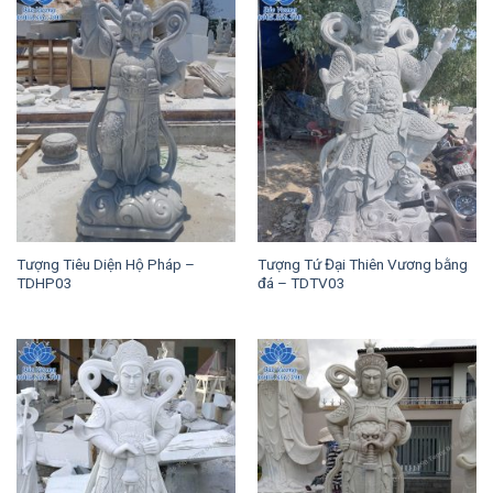
Tượng Tiêu Diện Hộ Pháp –
Tượng Tứ Đại Thiên Vương bằng
TDHP03
đá – TDTV03