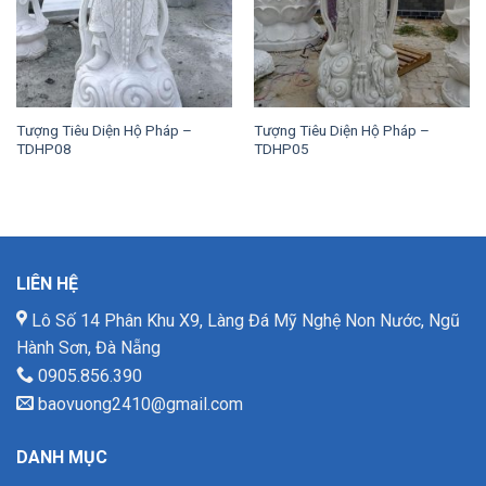
Tượng Tiêu Diện Hộ Pháp –
Tượng Tiêu Diện Hộ Pháp –
TDHP08
TDHP05
LIÊN HỆ
Lô Số 14 Phân Khu X9, Làng Đá Mỹ Nghệ Non Nước, Ngũ
Hành Sơn, Đà Nẵng
0905.856.390
baovuong2410@gmail.com
DANH MỤC