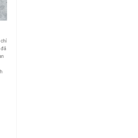
 chỉ
 đã
an
nh