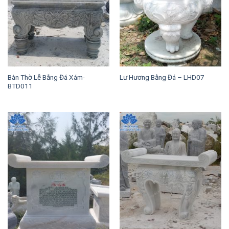
Bàn Thờ Lễ Bằng Đá Xám-
Lư Hương Bằng Đá – LHD07
BTD011