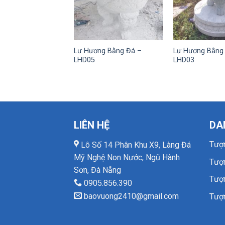
Lư Hương Bằng Đá –
Lư Hương Bằng
LHD05
LHD03
LIÊN HỆ
DA
Tượ
Lô Số 14 Phân Khu X9, Làng Đá
Mỹ Nghệ Non Nước, Ngũ Hành
Tượ
Sơn, Đà Nẵng
Tượ
0905.856.390
baovuong2410@gmail.com
Tượ