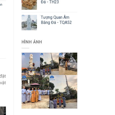
Đá - TH23
àn
Tượng Quan Âm
Bằng Đá - TQA52
HÌNH ẢNH
đặt
vật