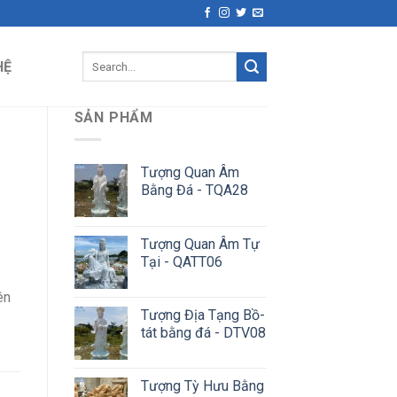
Search
HỆ
for:
SẢN PHẨM
Tượng Quan Âm
c
Bằng Đá - TQA28
Tượng Quan Âm Tự
Tại - QATT06
ên
Tượng Địa Tạng Bồ-
tát bằng đá - DTV08
Tượng Tỳ Hưu Bằng