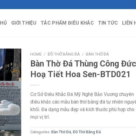
CHỦ
GIỚI THIỆU
TÁC PHẨM ĐIÊU KHẮC
TIN TỨC
LIÊN 
HOME
/
ĐỒ THỜ BẰNG ĐÁ
/
BÀN THỜ ĐÁ
Bàn Thờ Đá Thùng Công Đứ
Hoạ Tiết Hoa Sen-BTD021
Cơ Sở Điêu Khắc Đá Mỹ Nghệ Bảo Vương chuyên
điêu khắc các mẫu bàn thờ bằng đá tự nhiên nguy
khối. Đa dạng mẫu đẹp và kích thước phù hợp cho
mọi vị trí.
Categories:
Bàn Thờ Đá
,
Đồ Thờ Bằng Đá