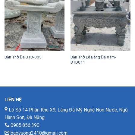
Bàn Thờ Lễ Bằng Đá Xám-
Bàn Thờ Đá BTD-005
BTD011
LIÊN HỆ
Lô Số 14 Phân Khu X9, Làng Đá Mỹ Nghệ Non Nước, Ngũ
Hành Sơn, Đà Nẵng
0905.856.390
baovuong2410@gmail.com