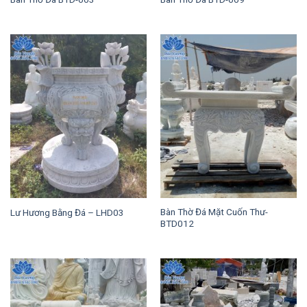
Bàn Thờ Đá Mặt Cuốn Thư-
Lư Hương Bằng Đá – LHD03
BTD012