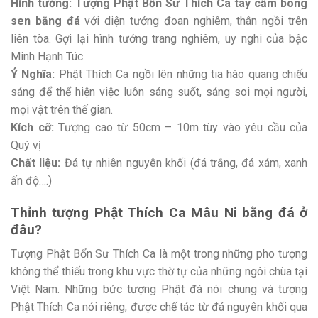
Hình tướng:
Tượng Phật Bổn Sư Thích Ca tay cầm bông
sen bằng đá
với diện tướng đoan nghiêm, thân ngồi trên
liên tòa. Gợi lại hình tướng trang nghiêm, uy nghi của bậc
Minh Hạnh Túc.
Ý Nghĩa:
Phật Thích Ca ngồi lên những tia hào quang chiếu
sáng để thể hiện việc luôn sáng suốt, sáng soi mọi người,
mọi vật trên thế gian.
Kích cỡ:
Tượng cao từ 50cm – 10m tùy vào yêu cầu của
Quý vị
Chất liệu:
Đá tự nhiên nguyên khối (đá trắng, đá xám, xanh
ấn độ….)
Thỉnh tượng Phật Thích Ca Mâu Ni bằng đá ở
đâu?
Tượng Phật Bổn Sư Thích Ca là một trong những pho tượng
không thể thiếu trong khu vực thờ tự của những ngôi chùa tại
Việt Nam. Những bức tượng Phật đá nói chung và tượng
Phật Thích Ca nói riêng, được chế tác từ đá nguyên khối qua