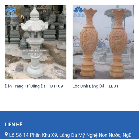
Đèn Trang Trí Bằng Đá – DTT09
Lộc Bình Bằng Đá – LB01
LIÊN HỆ
Lô Số 14 Phân Khu X9, Làng Đá Mỹ Nghệ Non Nước, Ngũ