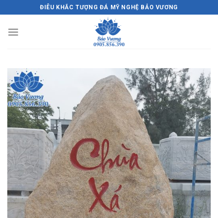
Skip
ĐIÊU KHẮC TƯỢNG ĐÁ MỸ NGHỆ BẢO VƯƠNG
to
content