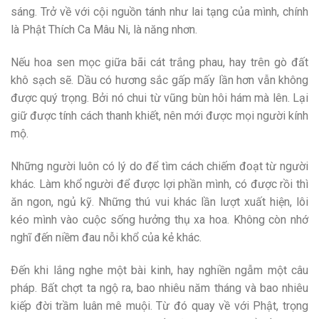
sáng. Trở về với cội nguồn tánh như lai tạng của mình, chính
là Phật Thích Ca Mâu Ni, là năng nhơn.
Nếu hoa sen mọc giữa bãi cát trắng phau, hay trên gò đất
khô sạch sẽ. Dầu có hương sắc gấp mấy lần hơn vẫn không
được quý trọng. Bởi nó chui từ vũng bùn hôi hám mà lên. Lại
giữ được tính cách thanh khiết, nên mới được mọi người kính
mộ.
Những người luôn có lý do để tìm cách chiếm đoạt từ người
khác. Làm khổ người để được lợi phần mình, có được rồi thì
ăn ngon, ngủ kỹ. Những thú vui khác lần lượt xuất hiện, lôi
kéo mình vào cuộc sống hưởng thụ xa hoa. Không còn nhớ
nghĩ đến niềm đau nỗi khổ của kẻ khác.
Đến khi lắng nghe một bài kinh, hay nghiền ngẫm một câu
pháp. Bất chợt ta ngộ ra, bao nhiêu năm tháng và bao nhiêu
kiếp đời trầm luân mê muội. Từ đó quay về với Phật, trọng