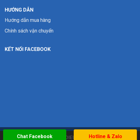
HƯỚNG DẪN
Hướng dẫn mua hàng
Chính sách vận chuyển
KẾT NỐI FACEBOOK
Chat Facebook
Hotline & Zalo
Copyright 2026 ©
WWW.DIEUKHACBAOVUONG.COM