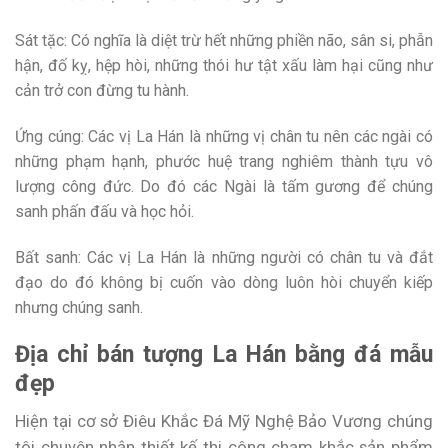
Sát tặc: Có nghĩa là diệt trừ hết những phiền não, sân si, phẫn
hận, đố kỵ, hệp hòi, những thói hư tật xấu làm hại cũng như
cản trở con đừng tu hành.
Ứng cúng: Các vị La Hán là những vị chân tu nên các ngài có
những phạm hạnh, phước huệ trang nghiêm thành tựu vô
lượng công đức. Do đó các Ngài là tấm gương để chúng
sanh phấn đấu và học hỏi.
Bất sanh: Các vị La Hán là những người có chân tu và đắt
đạo do đó không bị cuốn vào dòng luôn hòi chuyển kiếp
nhưng chúng sanh.
Địa chỉ bán tượng La Hán bằng đá mẫu
đẹp
Hiện tại cơ sở Điêu Khắc Đá Mỹ Nghệ Bảo Vương chúng
tôi chuyên nhận thiết kế thi công chạm khắc sản phẩm