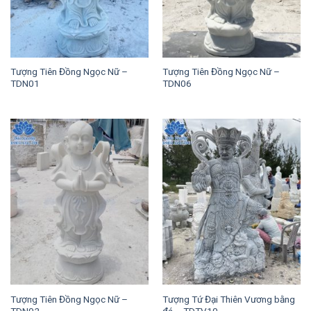
Tượng Tiên Đồng Ngọc Nữ –
Tượng Tiên Đồng Ngọc Nữ –
TDN01
TDN06
Tượng Tiên Đồng Ngọc Nữ –
Tượng Tứ Đại Thiên Vương bằng
TDN02
đá – TDTV10