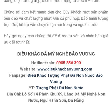
dạng, diện tướng đẹp, kích thước tượng từ 50cm – 10m.
Chúng tôi cam kết mang đến cho Qúy Khách một sản phẩm
bền đẹp và chất lượng nhất. Giá cả phù hợp, bảo hành tượng
trọn đời, hỗ trợ vận chuyển tận nơi trong và ngoài nước.
Hãy gọi ngay cho chúng tôi để được tư vấn và nhận báo giá
ưu đãi tốt nhất.
ĐIÊU KHẮC ĐÁ MỸ NGHỆ BẢO VƯƠNG
Hotline/zalo:
0905.856.390
Website:
www.dieukhacbaovuong.com
Fanpage:
Điêu Khắc Tượng Phật Đá Non Nước Bảo
Vương
YT:
Tượng Phật Đá Non Nước
Địa Chỉ: Lô Số 14 Phân Khu X9, Làng Đá Mỹ Nghệ Non
Nước, Ngũ Hành Sơn, Đà Nẵng