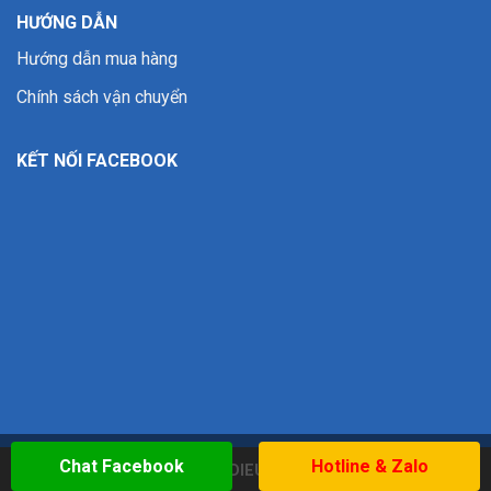
HƯỚNG DẪN
Hướng dẫn mua hàng
Chính sách vận chuyển
KẾT NỐI FACEBOOK
Chat Facebook
Hotline & Zalo
Copyright 2026 ©
WWW.DIEUKHACBAOVUONG.COM