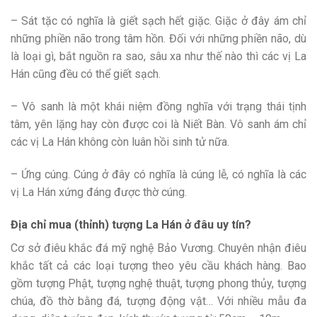
– Sát tặc có nghĩa là giết sạch hết giặc. Giặc ở đây ám chỉ
những phiền não trong tâm hồn. Đối với những phiền não, dù
là loại gì, bắt nguồn ra sao, sâu xa như thế nào thì các vị La
Hán cũng đều có thể giết sạch.
– Vô sanh là một khái niệm đồng nghĩa với trạng thái tịnh
tâm, yên lặng hay còn được coi là Niết Bàn. Vô sanh ám chỉ
các vị La Hán không còn luân hồi sinh tử nữa.
– Ứng cúng. Cúng ở đây có nghĩa là cúng lễ, có nghĩa là các
vị La Hán xứng đáng được thờ cúng.
Địa chỉ mua (thỉnh) tượng La Hán ở đâu uy tín?
Cơ sở điêu khắc đá mỹ nghệ Bảo Vương. Chuyên nhận điêu
khắc tất cả các loại tượng theo yêu cầu khách hàng. Bao
gồm tượng Phật, tượng nghệ thuật, tượng phong thủy, tượng
chúa, đồ thờ bằng đá, tượng động vật… Với nhiều mẫu đa