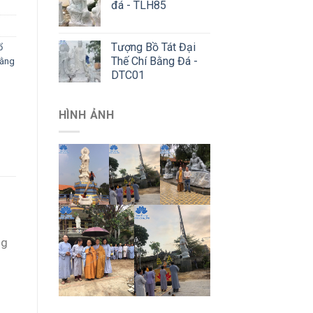
đá - TLH85
Tượng Bồ Tát Đại
ổ
Thế Chí Bằng Đá -
bằng
DTC01
HÌNH ẢNH
ng