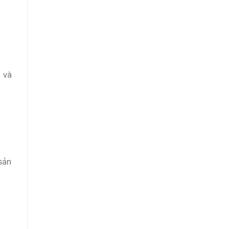
 và
sản