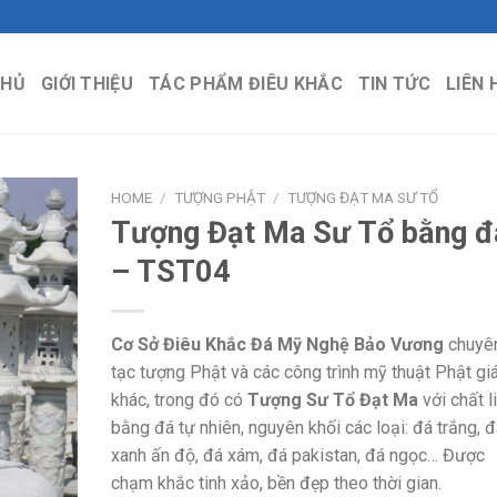
CHỦ
GIỚI THIỆU
TÁC PHẨM ĐIÊU KHẮC
TIN TỨC
LIÊN 
HOME
/
TƯỢNG PHẬT
/
TƯỢNG ĐẠT MA SƯ TỔ
Tượng Đạt Ma Sư Tổ bằng đ
– TST04
Cơ Sở Điêu Khắc Đá Mỹ Nghệ Bảo Vương
chuyê
tạc tượng Phật và các công trình mỹ thuật Phật gi
khác, trong đó có
Tượng Sư Tổ Đạt Ma
với chất l
bằng đá tự nhiên, nguyên khối các loại: đá trắng, đ
xanh ấn độ, đá xám, đá pakistan, đá ngọc… Được
chạm khắc tinh xảo, bền đẹp theo thời gian.