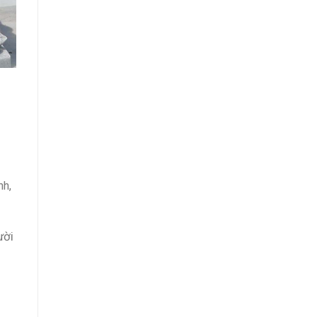
nh,
ười