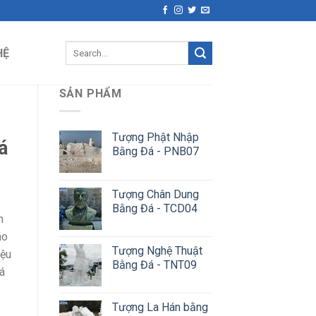
Search
HỆ
for:
SẢN PHẨM
Tượng Phật Nhập
á
Bằng Đá - PNB07
Tượng Chân Dung
Bằng Đá - TCD04
n
áo
Tượng Nghệ Thuật
iệu
Bằng Đá - TNT09
á
Tượng La Hán bằng