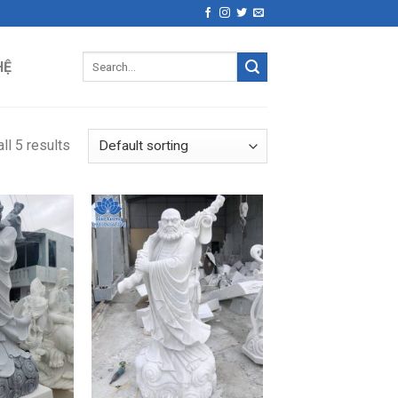
Search
HỆ
for:
ll 5 results