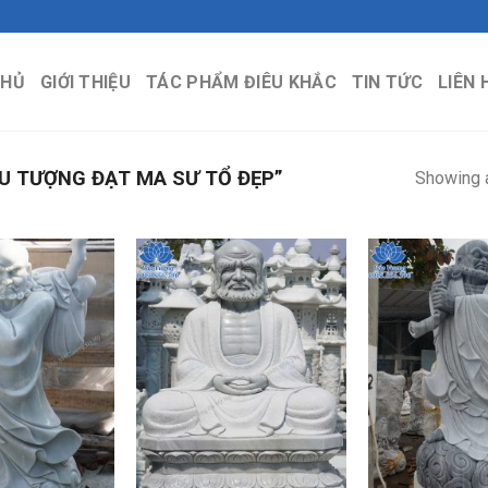
CHỦ
GIỚI THIỆU
TÁC PHẨM ĐIÊU KHẮC
TIN TỨC
LIÊN 
 TƯỢNG ĐẠT MA SƯ TỔ ĐẸP”
Showing a