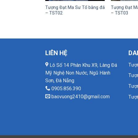
Tượng Đạt Ma Sư Tổ bằng đá
Tượng Đạt M
– TST02
– TST03
LIÊN HỆ
DA
Tượ
Lô Số 14 Phân Khu X9, Làng Đá
Mỹ Nghệ Non Nước, Ngũ Hành
Tượ
Sơn, Đà Nẵng
Tượ
0905.856.390
baovuong2410@gmail.com
Tượ