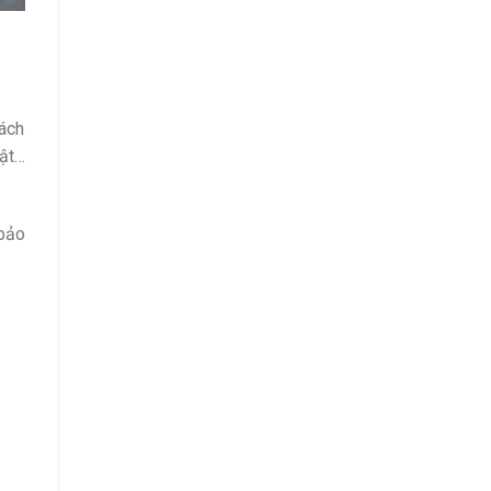
ách
vật…
bảo