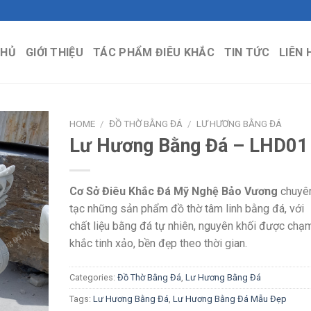
CHỦ
GIỚI THIỆU
TÁC PHẨM ĐIÊU KHẮC
TIN TỨC
LIÊN 
HOME
/
ĐỒ THỜ BẰNG ĐÁ
/
LƯ HƯƠNG BẰNG ĐÁ
Lư Hương Bằng Đá – LHD01
Cơ Sở Điêu Khắc Đá Mỹ Nghệ Bảo Vương
chuyê
tạc những sản phẩm đồ thờ tâm linh bằng đá, với
chất liệu bằng đá tự nhiên, nguyên khối được chạ
khắc tinh xảo, bền đẹp theo thời gian.
Categories:
Đồ Thờ Bằng Đá
,
Lư Hương Bằng Đá
Tags:
Lư Hương Bằng Đá
,
Lư Hương Bằng Đá Mẫu Đẹp