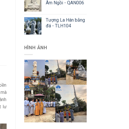
Âm Ngồi - QAN006
Tượng La Hán bằng
đá - TLH104
HÌNH ẢNH
bền
m mà
hành
t lư