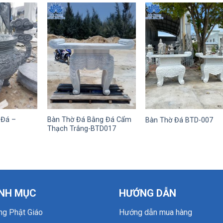
 Đá –
Bàn Thờ Đá Bằng Đá Cẩm
Bàn Thờ Đá BTD-007
Thạch Trắng-BTD017
NH MỤC
HƯỚNG DẪN
ng Phật Giáo
Hướng dẫn mua hàng