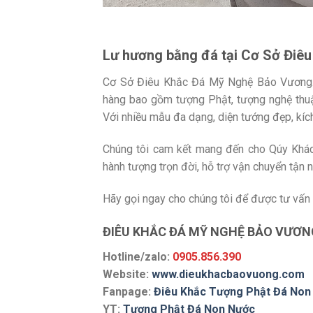
Lư hương bằng đá tại Cơ Sở Điê
Cơ Sở Điêu Khắc Đá Mỹ Nghệ Bảo Vương. C
hàng bao gồm tượng Phật, tượng nghệ thuậ
Với nhiều mẫu đa dạng, diện tướng đẹp, kí
Chúng tôi cam kết mang đến cho Qúy Khác
hành tượng trọn đời, hỗ trợ vận chuyển tận n
Hãy gọi ngay cho chúng tôi để được tư vấn v
ĐIÊU KHẮC ĐÁ MỸ NGHỆ BẢO VƯƠN
Hotline/zalo:
0905.856.390
Website:
www.dieukhacbaovuong.com
Fanpage:
Điêu Khắc Tượng Phật Đá Non
YT:
Tượng Phật Đá Non Nước