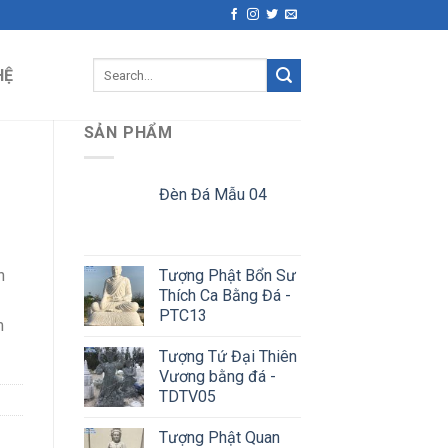
Search
HỆ
for:
SẢN PHẨM
Đèn Đá Mẫu 04
Tượng Phật Bổn Sư
n
Thích Ca Bằng Đá -
PTC13
m
Tượng Tứ Đại Thiên
Vương bằng đá -
TDTV05
Tượng Phật Quan