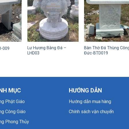
Lư Hương Bằng Đá –
Bàn Thờ Đá Thùng Côn
D-009
LHD03
Đức-BTD019
NH MỤC
HƯỚNG DẪN
ng Phật Giáo
Hướng dẫn mua hàng
ng Công Giáo
Chính sách vận chuyển
ng Phong Thủy