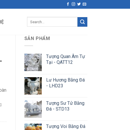
Search
HỆ
for:
SẢN PHẨM
Tượng Quan Âm Tự
-
Tại - QATT12
Lư Hương Bằng Đá
- LHD23
 bàn
Tượng Sư Tử Bằng
c
Đá - STD13
Tượng Voi Bằng Đá