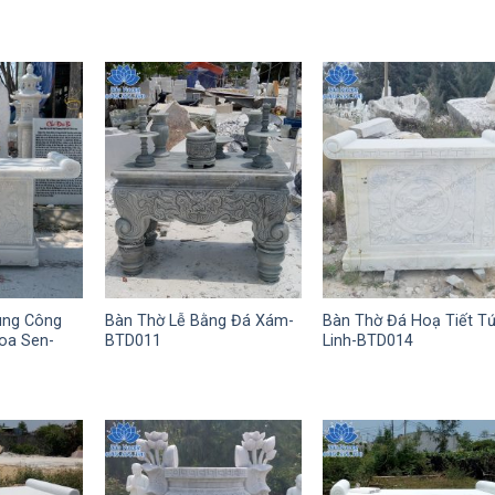
ùng Công
Bàn Thờ Lễ Bằng Đá Xám-
Bàn Thờ Đá Hoạ Tiết T
oa Sen-
BTD011
Linh-BTD014