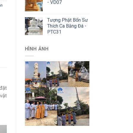
- VD07
àn
Tượng Phật Bổn Sư
Thích Ca Bằng Đá -
PTC31
HÌNH ẢNH
đặt
vật