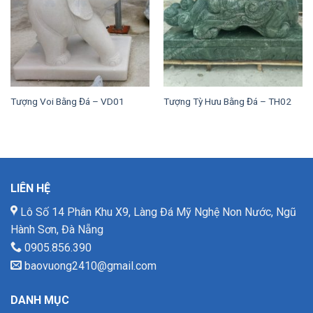
Tượng Voi Bằng Đá – VD01
Tượng Tỳ Hưu Bằng Đá – TH02
LIÊN HỆ
Lô Số 14 Phân Khu X9, Làng Đá Mỹ Nghệ Non Nước, Ngũ
Hành Sơn, Đà Nẵng
0905.856.390
baovuong2410@gmail.com
DANH MỤC