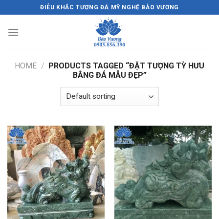
Skip
ĐIÊU KHẮC TƯỢNG ĐÁ MỸ NGHỆ BẢO VƯƠNG
to
content
HOME
/
PRODUCTS TAGGED “ĐẶT TƯỢNG TỲ HƯU
BẰNG ĐÁ MẪU ĐẸP”