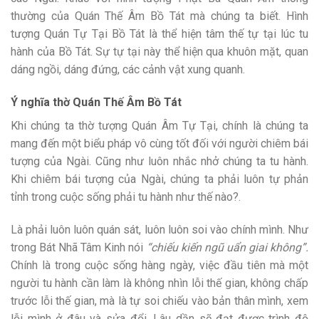
thường của Quán Thế Âm Bồ Tát mà chúng ta biết. Hình
tượng Quán Tự Tại Bồ Tát là thể hiện tâm thế tự tại lúc tu
hành của Bồ Tát. Sự tự tại này thể hiện qua khuôn mặt, quan
dáng ngồi, dáng đứng, các cảnh vật xung quanh.
Ý nghĩa thờ Quán Thế Âm Bồ Tát
Khi chúng ta thờ tượng Quán Âm Tự Tại, chính là chúng ta
mang đến một biểu pháp vô cùng tốt đối với người chiêm bái
tượng của Ngài. Cũng như luôn nhắc nhở chúng ta tu hành.
Khi chiêm bái tượng của Ngài, chúng ta phải luôn tự phản
tỉnh trong cuộc sống phải tu hành như thế nào?.
Là phải luôn luôn quán sát, luôn luôn soi vào chính mình. Như
trong Bát Nhã Tâm Kinh nói
“chiếu kiến ngũ uẩn giai không”.
Chính là trong cuộc sống hàng ngày, việc đầu tiên mà một
người tu hành cần làm là không nhìn lỗi thế gian, không chấp
trước lỗi thế gian, mà là tự soi chiếu vào bản thân mình, xem
lỗi mình ở đâu và sửa đổi. Lâu dần sẽ đạt được trình độ