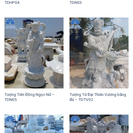
TDHP04
TDN03
Tượng Tiên Đồng Ngọc Nữ –
Tượng Tứ Đại Thiên Vương bằng
TDN05
đá – TDTV02