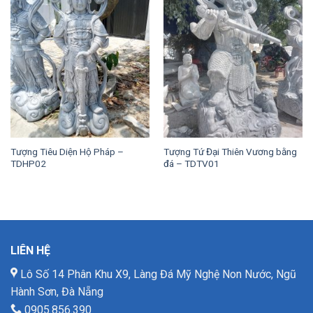
Tượng Tiêu Diện Hộ Pháp –
Tượng Tứ Đại Thiên Vương bằng
TDHP02
đá – TDTV01
LIÊN HỆ
Lô Số 14 Phân Khu X9, Làng Đá Mỹ Nghệ Non Nước, Ngũ
Hành Sơn, Đà Nẵng
0905.856.390