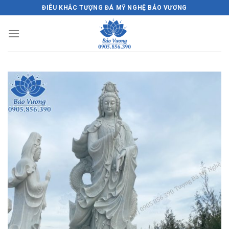
Skip
ĐIÊU KHẮC TƯỢNG ĐÁ MỸ NGHỆ BẢO VƯƠNG
to
content