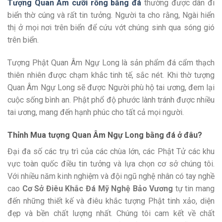
Tượng Quan Âm cưỡi rồng bằng đá
thường được dân đi
biển thờ cúng và rất tin tưởng. Người ta cho rằng, Ngài hiển
thị ở mọi nơi trên biển để cứu vớt chúng sinh qua sóng gió
trên biển.
Tượng Phật Quan Âm Ngự Long là sản phẩm đá cẩm thạch
thiên nhiên được chạm khắc tinh tế, sắc nét. Khi thờ tượng
Quan Âm Ngự Long sẽ được Người phù hộ tai ương, đem lại
cuộc sống bình an. Phật phổ độ phước lành tránh được nhiều
tai ương, mang đến hạnh phúc cho tất cả mọi người.
Thỉnh Mua tượng Quan Âm Ngự Long bằng đá ở đâu?
Đại đa số các trụ trì của các chùa lớn, các Phật Tử các khu
vực toàn quốc điều tin tưởng và lựa chọn cơ sở chúng tôi.
Với nhiều năm kinh nghiệm và đội ngũ nghệ nhân có tay nghề
cao
Cơ Sở Điêu Khắc Đá Mỹ Nghệ Bảo Vương
tự tin mang
đến những thiết kế và điêu khắc tượng Phật tinh xảo, diện
đẹp và bền chất lượng nhất. Chúng tôi cam kết về chất