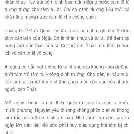
nhẫn nhục. Tay trái cầm bình thanh tịnh đựng nước cam lồ là
tượng trưng cho tâm từ bi. Chỉ có cành dương liễu mới có
khả năng mang nước cam lồ cho chúng sanh.
Chúng ta lễ Đức Quán Thế Âm luôn luôn phải ghi nhớ 2 đức
tánh căn bản của Ngài. Đó là nhẫn nhục và từ bi, để đem áp
dụng vào bản thân của ta. Có thế, sự lễ bái mới thật là hữu
ích và cần thiết vô cùng.
Ai cũng có sẵn hạt giống từ bi nhưng nếu không nuôi dưỡng,
tưới tẩm thì tâm từ không sinh trưởng. Cho nên, tu tập nuôi
lớn tâm từ là một trong những pháp môn căn bản của những
người con Phật.
Mỗi ngày chúng ta nên thiền quán rải tâm từ rộng ra khắp
mười phương. Nguyện yêu thương không phân biệt và không
làm tổn hại bất cứ sinh vật nào. Nhờ thực tập nên tâm từ
ngày lớn dần lên, đủ sức phát huy diệu dụng khi tâm bị chi
phối.