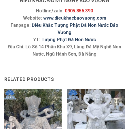
ĐIÊU KHẮC ĐÁ MỸ NGHỆ BẢO VƯƠNG
Hotline/zalo:
0905.856.390
Website:
www.dieukhacbaovuong.com
Fanpage:
Điêu Khắc Tượng Phật Đá Non Nước Bảo
Vương
YT:
Tượng Phật Đá Non Nước
Địa Chỉ: Lô Số 14 Phân Khu X9, Làng Đá Mỹ Nghệ Non
Nước, Ngũ Hành Sơn, Đà Nẵng
RELATED PRODUCTS