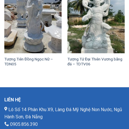
Tượng Tiên Đồng Ngọc Nữ –
Tượng Tứ Đại Thiên Vương bằng
TDN05
đá – TDTV06
LIÊN HỆ
Lô Số 14 Phân Khu X9, Làng Đá Mỹ Nghệ Non Nước, Ngũ
Hành Sơn, Đà Nẵng
0905.856.390