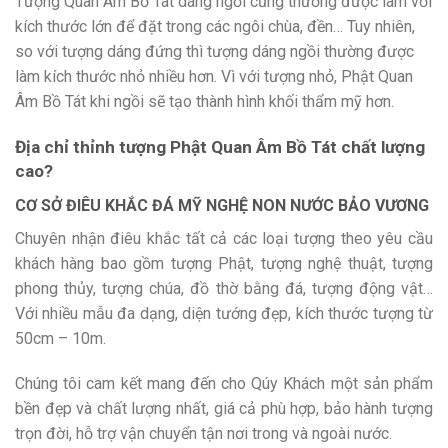
Tượng Quan Âm Bồ Tát dáng ngồi cũng thường được làm với
kích thước lớn để đặt trong các ngôi chùa, đền… Tuy nhiên,
so với tượng dáng đứng thì tượng dáng ngồi thường được
làm kích thước nhỏ nhiều hơn. Vì với tượng nhỏ, Phật Quan
Âm Bồ Tát khi ngồi sẽ tạo thành hình khối thẩm mỹ hơn.
Địa chỉ thỉnh tượng Phật Quan Âm Bồ Tát chất lượng
cao?
CƠ SỞ ĐIÊU KHẮC ĐÁ MỸ NGHỆ NON NƯỚC BẢO VƯƠNG
Chuyên nhận điêu khắc tất cả các loại tượng theo yêu cầu
khách hàng bao gồm tượng Phật, tượng nghệ thuật, tượng
phong thủy, tượng chúa, đồ thờ bằng đá, tượng động vật…
Với nhiều mẫu đa dạng, diện tướng đẹp, kích thước tượng từ
50cm – 10m.
Chúng tôi cam kết mang đến cho Qúy Khách một sản phẩm
bền đẹp và chất lượng nhất, giá cả phù hợp, bảo hành tượng
trọn đời, hỗ trợ vận chuyển tận nơi trong và ngoài nước.