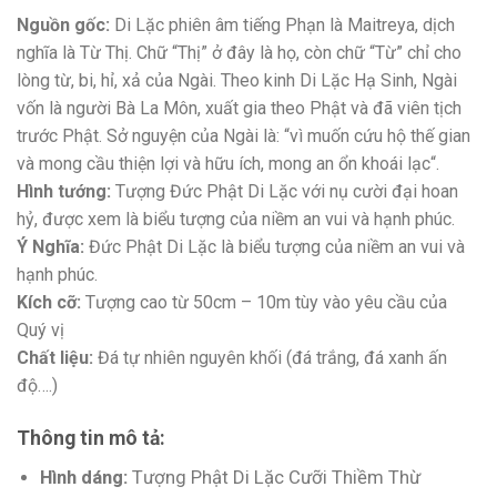
Nguồn gốc:
Di Lặc phiên âm tiếng Phạn là Maitreya, dịch
nghĩa là Từ Thị. Chữ “Thị” ở đây là họ, còn chữ “Từ” chỉ cho
lòng từ, bi, hỉ, xả của Ngài. Theo kinh Di Lặc Hạ Sinh, Ngài
vốn là người Bà La Môn, xuất gia theo Phật và đã viên tịch
trước Phật. Sở nguyện của Ngài là: “vì muốn cứu hộ thế gian
và mong cầu thiện lợi và hữu ích, mong an ổn khoái lạc“.
Hình tướng:
Tượng Đức Phật Di Lặc với nụ cười đại hoan
hỷ, được xem là biểu tượng của niềm an vui và hạnh phúc.
Ý Nghĩa:
Đức Phật Di Lặc là biểu tượng của niềm an vui và
hạnh phúc.
Kích cỡ:
Tượng cao từ 50cm – 10m tùy vào yêu cầu của
Quý vị
Chất liệu:
Đá tự nhiên nguyên khối (đá trắng, đá xanh ấn
độ….)
Thông tin mô tả:
Hình dáng:
Tượng Phật Di Lặc Cưỡi Thiềm Thừ