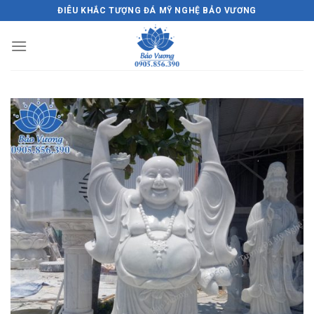
Skip
ĐIÊU KHẮC TƯỢNG ĐÁ MỸ NGHỆ BẢO VƯƠNG
to
content