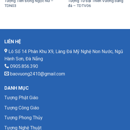
Tượng Tiên Đồng Ngọc Nữ –
Tượng Tứ Đại Thiên Vương bằng
TDN03
đá – TDTV06
LIÊN HỆ
Lô Số 14 Phân Khu X9, Làng Đá Mỹ Nghệ Non Nước, Ngũ
Hành Sơn, Đà Nẵng
0905.856.390
baovuong2410@gmail.com
DANH MỤC
Tượng Phật Giáo
Tượng Công Giáo
Tượng Phong Thủy
Tượng Nghệ Thuật