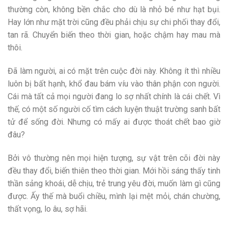
thường còn, không bền chắc cho dù là nhỏ bé như hạt bụi.
Hay lớn như mặt trời cũng đều phải chịu sự chi phối thay đổi,
tan rã. Chuyển biến theo thời gian, hoặc chậm hay mau mà
thôi.
Đã làm người, ai có mặt trên cuộc đời này. Không ít thì nhiều
luôn bị bất hạnh, khổ đau bám víu vào thân phận con người.
Cái mà tất cả mọi người đang lo sợ nhất chính là cái chết. Vì
thế, có một số người cố tìm cách luyện thuật trường sanh bất
tử để sống đời. Nhưng có mấy ai được thoát chết bao giờ
đâu?
Bởi vô thường nên mọi hiện tượng, sự vật trên cõi đời này
đều thay đổi, biến thiên theo thời gian. Mới hồi sáng thấy tinh
thần sảng khoái, dễ chịu, trẻ trung yêu đời, muốn làm gì cũng
được. Ấy thế mà buổi chiều, mình lại mệt mỏi, chán chường,
thất vọng, lo âu, sợ hãi.