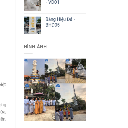
- VD01
Bảng Hiệu Đá -
BHD05
HÌNH ẢNH
iệt.
ượng
vừa,
iên,