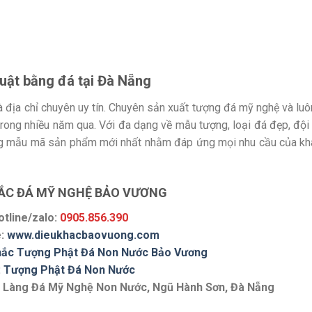
uật bằng đá tại Đà Nẵng
ịa chỉ chuyên uy tín. Chuyên sản xuất tượng đá mỹ nghệ và luô
rong nhiều năm qua. Với đa dạng về mẫu tượng, loại đá đẹp, đội
ững mẫu mã sản phẩm mới nhất nhằm đáp ứng mọi nhu cầu của k
HẮC ĐÁ MỸ NGHỆ BẢO VƯƠNG
otline/zalo:
0905.856.390
e:
www.dieukhacbaovuong.com
hắc Tượng Phật Đá Non Nước Bảo Vương
:
Tượng Phật Đá Non Nước
9, Làng Đá Mỹ Nghệ Non Nước, Ngũ Hành Sơn, Đà Nẵng