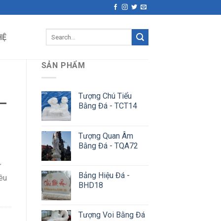
Search
HỆ
for:
SẢN PHẨM
Tượng Chú Tiểu
–
Bằng Đá - TCT14
Tượng Quan Âm
Bằng Đá - TQA72
ự
Bảng Hiệu Đá -
êu
BHD18
Tượng Voi Bằng Đá