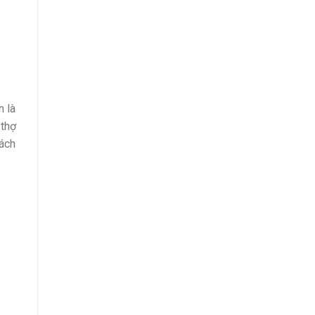
n là
 thợ
hách