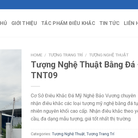
CHỦ
GIỚI THIỆU
TÁC PHẨM ĐIÊU KHẮC
TIN TỨC
LIÊN 
HOME
/
TƯỢNG TRANG TRÍ
/
TƯỢNG NGHỆ THUẬT
Tượng Nghệ Thuật Bằng Đá 
TNT09
Cơ Sở Điêu Khắc Đá Mỹ Nghệ Bảo Vương chuyên
nhận điêu khắc các loại tượng mỹ nghệ bằng đá t
nhiên nguyên khối cao cấp. Nhận điêu khắc theo y
cầu, đa dạng mẫu tượng, giá tốt nhất thị trường.
Categories:
Tượng Nghệ Thuật
,
Tượng Trang Trí