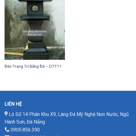
Đèn Trang Trí Bằng Đá – DTT11
LIÊN HỆ
Lô Số 14 Phân Khu X9, Làng Đá Mỹ Nghệ Non Nước, Ngũ
Hành Sơn, Đà Nẵng
0905.856.390