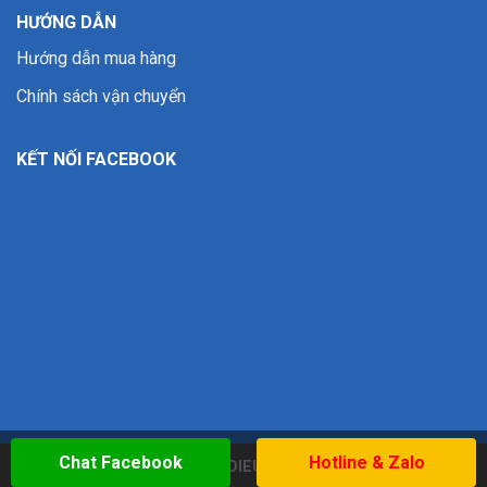
HƯỚNG DẪN
Hướng dẫn mua hàng
Chính sách vận chuyển
KẾT NỐI FACEBOOK
Chat Facebook
Hotline & Zalo
Copyright 2026 ©
WWW.DIEUKHACBAOVUONG.COM