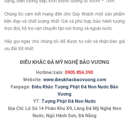
dạng, diện tướng đẹp, kích thước tượng từ 50cm – 10m.
Chúng tôi cam kết mang đến cho Qúy Khách một sản phẩm
bền đẹp và chất lượng nhất. Giá cả phù hợp, bảo hành tượng
trọn đời, hỗ trợ vận chuyển tận nơi trong và ngoài nước.
Hãy gọi ngay cho chúng tôi để được tư vấn và nhận báo giá
ưu đãi tốt nhất.
ĐIÊU KHẮC ĐÁ MỸ NGHỆ BẢO VƯƠNG
Hotline/zalo:
0905.856.390
Website:
www.dieukhacbaovuong.com
Fanpage:
Điêu Khắc Tượng Phật Đá Non Nước Bảo
Vương
YT:
Tượng Phật Đá Non Nước
Địa Chỉ: Lô Số 14 Phân Khu X9, Làng Đá Mỹ Nghệ Non
Nước, Ngũ Hành Sơn, Đà Nẵng