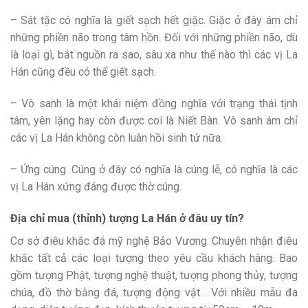
– Sát tặc có nghĩa là giết sạch hết giặc. Giặc ở đây ám chỉ
những phiền não trong tâm hồn. Đối với những phiền não, dù
là loại gì, bắt nguồn ra sao, sâu xa như thế nào thì các vị La
Hán cũng đều có thể giết sạch.
– Vô sanh là một khái niệm đồng nghĩa với trạng thái tịnh
tâm, yên lặng hay còn được coi là Niết Bàn. Vô sanh ám chỉ
các vị La Hán không còn luân hồi sinh tử nữa.
– Ứng cúng. Cúng ở đây có nghĩa là cúng lễ, có nghĩa là các
vị La Hán xứng đáng được thờ cúng.
Địa chỉ mua (thỉnh) tượng La Hán ở đâu uy tín?
Cơ sở điêu khắc đá mỹ nghệ Bảo Vương. Chuyên nhận điêu
khắc tất cả các loại tượng theo yêu cầu khách hàng. Bao
gồm tượng Phật, tượng nghệ thuật, tượng phong thủy, tượng
chúa, đồ thờ bằng đá, tượng động vật… Với nhiều mẫu đa