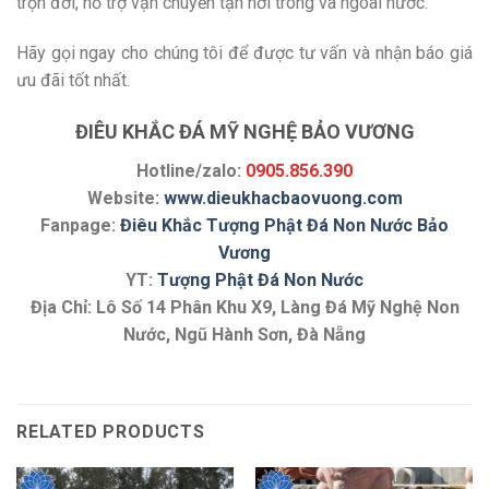
trọn đời, hỗ trợ vận chuyển tận nơi trong và ngoài nước.
Hãy gọi ngay cho chúng tôi để được tư vấn và nhận báo giá
ưu đãi tốt nhất.
ĐIÊU KHẮC ĐÁ MỸ NGHỆ BẢO VƯƠNG
Hotline/zalo:
0905.856.390
Website:
www.dieukhacbaovuong.com
Fanpage:
Điêu Khắc Tượng Phật Đá Non Nước Bảo
Vương
YT:
Tượng Phật Đá Non Nước
Địa Chỉ: Lô Số 14 Phân Khu X9, Làng Đá Mỹ Nghệ Non
Nước, Ngũ Hành Sơn, Đà Nẵng
RELATED PRODUCTS