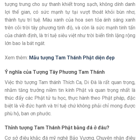
tượng trưng cho sự thanh khiết trong sạch, không dính danh
lợi thế gian, có sức mạnh tự tại vượt thoát khỏi bùn nhơ,
thành tựu trí tuệ. Màu xanh của hoa sen tỏa ánh sáng xanh
trên cõi trời tây phương tịnh độ, và còn là sức mạnh tinh tấn
của chánh định, là trí tuệ siêu việt như trời biển tĩnh lặng rộng
lớn bao la bát ngát.
Xem thêm:
Mẫu tượng Tam Thánh Phật diện đẹp
Ý nghĩa của Tượng Tây Phương Tam Thánh
Việc thờ tượng Tam thánh Thích Ca, Di Đà là rất quan trọng,
nhằm tăng trưởng niềm tin kính Phật và quan trọng nhất là
thúc đẩy các Phật tử tu học, thực hành theo Phật pháp, đặc
biệt là về đức hạnh và trí tuệ chứ không phải chỉ mong được
phù hộ, ban ơn phước.
Thỉnh tượng Tam Thánh Phật bằng đá ở đâu?
Cơ sở điêu khắc đá mỹ nghệ Bảo Vương. Chuyên nhận điêu