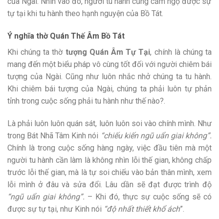
của Ngài. Nhìn vào đó, người tu hành cũng cảm ngộ được sự
tự tại khi tu hành theo hạnh nguyện của Bồ Tát.
Ý nghĩa thờ Quán Thế Âm Bồ Tát
Khi chúng ta thờ
tượng Quán Âm Tự Tại
, chính là chúng ta
mang đến một biểu pháp vô cùng tốt đối với người chiêm bái
tượng của Ngài. Cũng như luôn nhắc nhở chúng ta tu hành.
Khi chiêm bái tượng của Ngài, chúng ta phải luôn tự phản
tỉnh trong cuộc sống phải tu hành như thế nào?.
Là phải luôn luôn quán sát, luôn luôn soi vào chính mình. Như
trong Bát Nhã Tâm Kinh nói
“chiếu kiến ngũ uẩn giai không”.
Chính là trong cuộc sống hàng ngày, việc đầu tiên mà một
người tu hành cần làm là không nhìn lỗi thế gian, không chấp
trước lỗi thế gian, mà là tự soi chiếu vào bản thân mình, xem
lỗi mình ở đâu và sửa đổi. Lâu dần sẽ đạt được trình độ
“ngũ uẩn giai không”.
– Khi đó, thực sự cuộc sống sẽ có
được sự tự tại, như Kinh nói
“độ nhất thiết khổ ách
”.