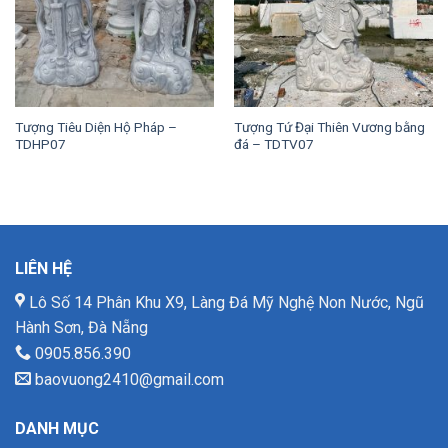
Tượng Tiêu Diện Hộ Pháp –
Tượng Tứ Đại Thiên Vương bằng
TDHP07
đá – TDTV07
LIÊN HỆ
Lô Số 14 Phân Khu X9, Làng Đá Mỹ Nghệ Non Nước, Ngũ
Hành Sơn, Đà Nẵng
0905.856.390
baovuong2410@gmail.com
DANH MỤC