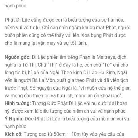
hạnh phúc.
Phật Di Lặc cũng được coi là biểu tượng của sự hài hòa,
niềm vui vô tư lự. Chỉ cần nhìn ngắm khuôn mặt Phật, người
buồn phiền cũng có thể thấy vui lên. Xoa bụng Phật được
cho là mang lại vận may và sự tốt lành.
Nguồn gốc:
Di Lặc phiên âm tiếng Phạn là Maitreya, dịch
nghĩa là Từ Thị. Chữ “Thị” ở đây là họ, còn chữ “Từ” chỉ cho
lòng từ, bi, hỉ, xả của Ngài. Theo kinh Di Lặc Hạ Sinh, Ngài
vốn là người Bà La Môn, xuất gia theo Phật và đã viên tịch
trước Phật. Sở nguyện của Ngài là: “vì muốn cứu hộ thế gian
và mong cầu thiện lợi và hữu ích, mong an ổn khoái lạc“.
Hình tướng:
Tượng Đức Phật Di Lặc với nụ cười đại hoan
hỷ, được xem là biểu tượng của niềm an vui và hạnh phúc.
Ý Nghĩa:
Đức Phật Di Lặc là biểu tượng của niềm an vui và
hạnh phúc.
Kích cỡ:
Tượng cao từ 50cm – 10m tùy vào yêu cầu của