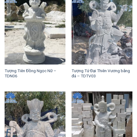
Tượng Tiên Đồng Ngọc Nữ –
Tượng Tứ Đại Thiên Vương bằng
TDN06
đá – TDTV03