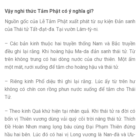
Vậy nghi thức Tắm Phật có ý nghĩa gì?
Nguồn gốc của Lễ Tắm Phật xuất phát từ sự kiện Đản sanh
của Thái tử Tất-đạt-đa. Tại vườn Lâm-tỳ-ni.
– Các bản kinh thuộc hai truyền thống Nam và Bắc truyền
đều ghi lại rằng. Khi hoàng hậu Ma-da đản sanh thái tử. Từ
trên không trung có hai dòng nước của chư thiên. Một ấm
một mát, rưới xuống để tắm cho hoàng hậu và thái tử.
– Riêng kinh Phổ diệu thì ghi lại rằng:. Lúc ấy từ trên hư
không có chín con rồng phun nước xuống để tắm cho Thái
Tử.
– Theo kinh Quá khứ hiện tại nhân quả. Khi thái tử ra đời có
bốn vị Thiên vương dùng vải quý cõi trời nâng thái tử. Thích
Đề Hoàn Nhơn mang lọng báu cùng Đại Phạm Thiên đứng
hầu hai bên. Lúc đó có hai vị Long vương là Nan-đà và Ưu-