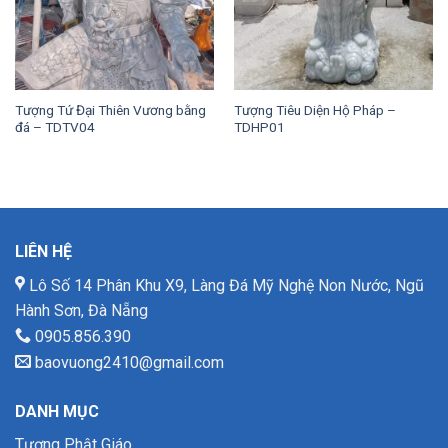
Tượng Tứ Đại Thiên Vương bằng
Tượng Tiêu Diện Hộ Pháp –
đá – TDTV04
TDHP01
LIÊN HỆ
Lô Số 14 Phân Khu X9, Làng Đá Mỹ Nghệ Non Nước, Ngũ
Hành Sơn, Đà Nẵng
0905.856.390
baovuong2410@gmail.com
DANH MỤC
Tượng Phật Giáo