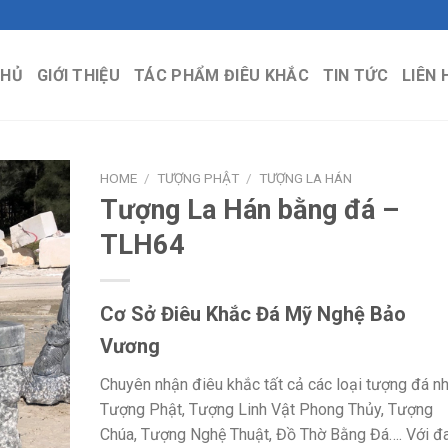
CHỦ
GIỚI THIỆU
TÁC PHẨM ĐIÊU KHẮC
TIN TỨC
LIÊN 
HOME
/
TƯỢNG PHẬT
/
TƯỢNG LA HÁN
Tượng La Hán bằng đá –
TLH64
Cơ Sở Điêu Khắc Đá Mỹ Nghệ Bảo
Vương
Chuyên nhận điêu khắc tất cả các loại tượng đá nh
Tượng Phật, Tượng Linh Vật Phong Thủy, Tượng
Chúa, Tượng Nghệ Thuật, Đồ Thờ Bằng Đá…. Với đ