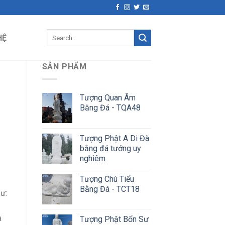
Search
HỆ
for:
SẢN PHẨM
Tượng Quan Âm
Bằng Đá - TQA48
Tượng Phật A Di Đà
bằng đá tướng uy
nghiêm
Tượng Chú Tiểu
Bằng Đá - TCT18
ư:
a
Tượng Phật Bổn Sư