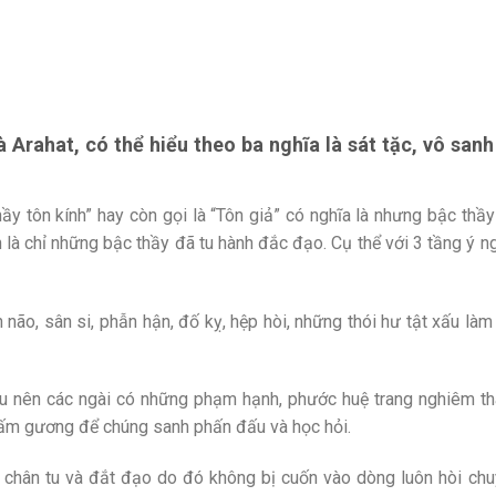
 Arahat, có thể hiểu theo ba nghĩa là sát tặc, vô sanh
hầy tôn kính” hay còn gọi là “Tôn giả” có nghĩa là nhưng bậc thầ
n là chỉ những bậc thầy đã tu hành đắc đạo. Cụ thể với 3 tầng ý n
n não, sân si, phẫn hận, đố kỵ, hệp hòi, những thói hư tật xấu làm
 tu nên các ngài có những phạm hạnh, phước huệ trang nghiêm t
tấm gương để chúng sanh phấn đấu và học hỏi.
ó chân tu và đắt đạo do đó không bị cuốn vào dòng luôn hòi ch