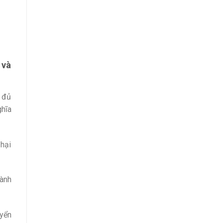
 và
y đủ
ghĩa
 hại
hành
uyển