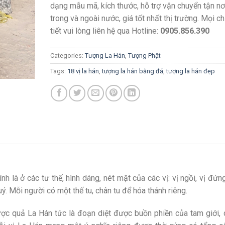
dạng mẫu mã, kích thước, hỗ trợ vận chuyển tận nơ
trong và ngoài nước, giá tốt nhất thị trường. Mọi ch
tiết vui lòng liên hệ qua Hotline:
0905.856.390
Categories:
Tượng La Hán
,
Tượng Phật
Tags:
18 vị la hán
,
tượng la hán bằng đá
,
tượng la hán đẹp
nh là ở các tư thế, hình dáng, nét mặt của các vị: vị ngồi, vị đứng
. Mỗi người có một thế tu, chân tu để hóa thánh riêng.
ợc quả La Hán tức là đoạn diệt được buồn phiền của tam giới, 