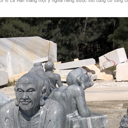
Mỗi vị La Hán mang một ý nghĩa riêng được thờ cúng có tổng 