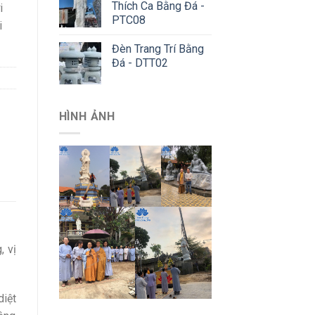
Thích Ca Bằng Đá -
i
PTC08
i
Đèn Trang Trí Bằng
Đá - DTT02
HÌNH ẢNH
, vị
diệt