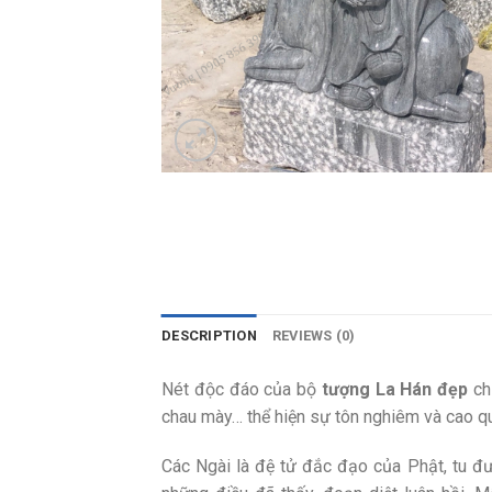
DESCRIPTION
REVIEWS (0)
Nét độc đáo của bộ
tượng La Hán đẹp
chí
chau mày… thể hiện sự tôn nghiêm và cao quý
Các Ngài là đệ tử đắc đạo của Phật, tu đư