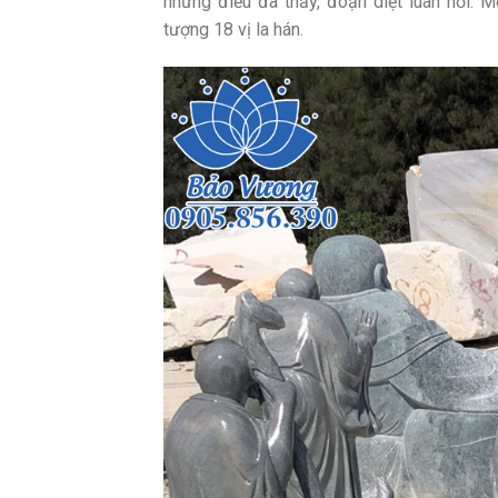
những điều đã thấy, đoạn diệt luân hồi. 
tượng 18 vị la hán.