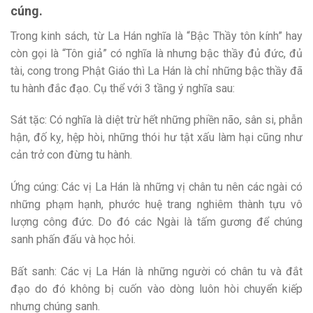
cúng.
Trong kinh sách, từ La Hán nghĩa là “Bậc Thầy tôn kính” hay
còn gọi là “Tôn giả” có nghĩa là nhưng bậc thầy đủ đức, đủ
tài, cong trong Phật Giáo thì La Hán là chỉ những bậc thầy đã
tu hành đắc đạo. Cụ thể với 3 tầng ý nghĩa sau:
Sát tặc: Có nghĩa là diệt trừ hết những phiền não, sân si, phẫn
hận, đố kỵ, hệp hòi, những thói hư tật xấu làm hại cũng như
cản trở con đừng tu hành.
Ứng cúng: Các vị La Hán là những vị chân tu nên các ngài có
những phạm hạnh, phước huệ trang nghiêm thành tựu vô
lượng công đức. Do đó các Ngài là tấm gương để chúng
sanh phấn đấu và học hỏi.
Bất sanh: Các vị La Hán là những người có chân tu và đắt
đạo do đó không bị cuốn vào dòng luôn hòi chuyển kiếp
nhưng chúng sanh.