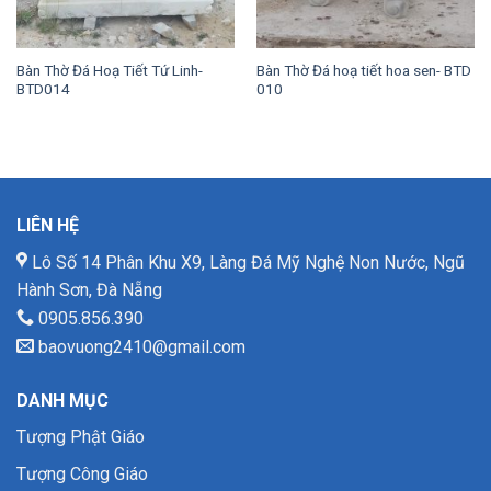
Bàn Thờ Đá Hoạ Tiết Tứ Linh-
Bàn Thờ Đá hoạ tiết hoa sen- BTD
BTD014
010
LIÊN HỆ
Lô Số 14 Phân Khu X9, Làng Đá Mỹ Nghệ Non Nước, Ngũ
Hành Sơn, Đà Nẵng
0905.856.390
baovuong2410@gmail.com
DANH MỤC
Tượng Phật Giáo
Tượng Công Giáo