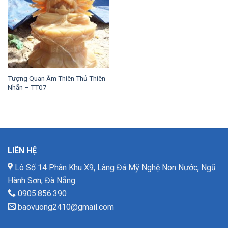
Tượng Quan Âm Thiên Thủ Thiên
Nhãn – TT07
LIÊN HỆ
Lô Số 14 Phân Khu X9, Làng Đá Mỹ Nghệ Non Nước, Ngũ
Hành Sơn, Đà Nẵng
0905.856.390
baovuong2410@gmail.com