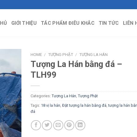
CHỦ
GIỚI THIỆU
TÁC PHẨM ĐIÊU KHẮC
TIN TỨC
LIÊN 
HOME
/
TƯỢNG PHẬT
/
TƯỢNG LA HÁN
Tượng La Hán bằng đá –
TLH99
Categories:
Tượng La Hán
,
Tượng Phật
Tags:
18 vị la hán
,
Đặt tượng la hán bằng đá
,
tượng la hán bằ
đá