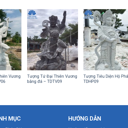
hiên Vương
Tượng Tứ Đại Thiên Vương
Tượng Tiêu Diện Hộ Ph
V06
bằng đá – TDTV09
TDHP09
NH MỤC
HƯỚNG DẪN