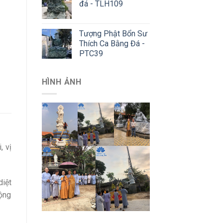
đá - TLH109
Tượng Phật Bổn Sư
Thích Ca Bằng Đá -
PTC39
HÌNH ẢNH
, vị
diệt
cộng