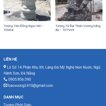
Tượng Tiên Đồng Ngọc Nữ –
Tượng Tứ Đại Thiên Vương bằng
TDN04
đá – TDTV09
LIÊN HỆ
Lô Số 14 Phân Khu X9, Làng Đá Mỹ Nghệ Non Nước, Ngũ
Hành Sơn, Đà Nẵng
0905.856.390
baovuong2410@gmail.com
DANH MỤC
Tượng Phật Giáo