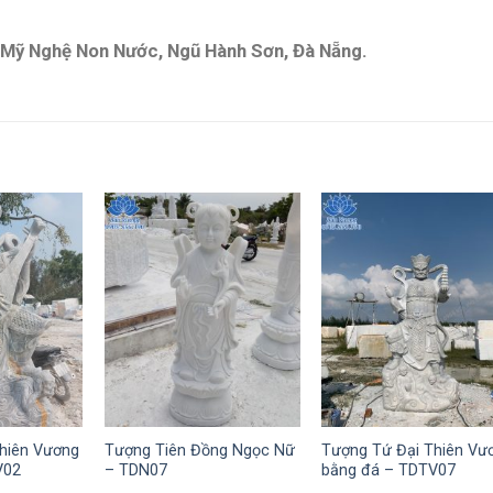
á Mỹ Nghệ Non Nước, Ngũ Hành Sơn, Đà Nẵng.
hiên Vương
Tượng Tiên Đồng Ngọc Nữ
Tượng Tứ Đại Thiên Vư
V02
– TDN07
bằng đá – TDTV07