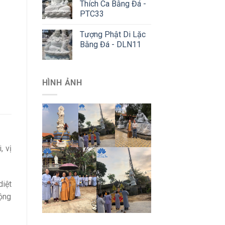
Thích Ca Bằng Đá -
PTC33
Tượng Phật Di Lặc
Bằng Đá - DLN11
HÌNH ẢNH
, vị
diệt
cộng