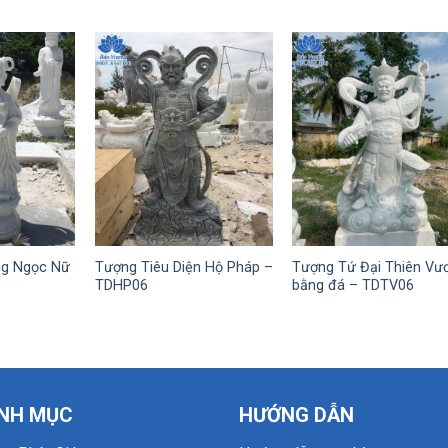
ng Ngọc Nữ
Tượng Tiêu Diện Hộ Pháp –
Tượng Tứ Đại Thiên Vư
TDHP06
bằng đá – TDTV06
NH MỤC
HƯỚNG DẪN