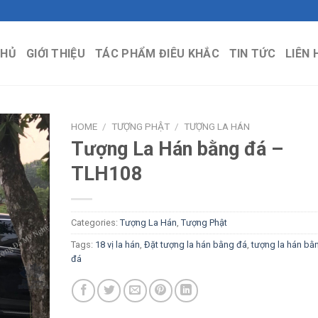
CHỦ
GIỚI THIỆU
TÁC PHẨM ĐIÊU KHẮC
TIN TỨC
LIÊN 
HOME
/
TƯỢNG PHẬT
/
TƯỢNG LA HÁN
Tượng La Hán bằng đá –
TLH108
Categories:
Tượng La Hán
,
Tượng Phật
Tags:
18 vị la hán
,
Đặt tượng la hán bằng đá
,
tượng la hán bằ
đá