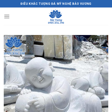
Skip
ĐIÊU KHẮC TƯỢNG ĐÁ MỸ NGHỆ BẢO VƯƠNG
to
content