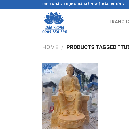
Skip
ĐIÊU KHẮC TƯỢNG ĐÁ MỸ NGHỆ BẢO VƯƠNG
to
content
TRANG 
HOME
/
PRODUCTS TAGGED “TƯỢ