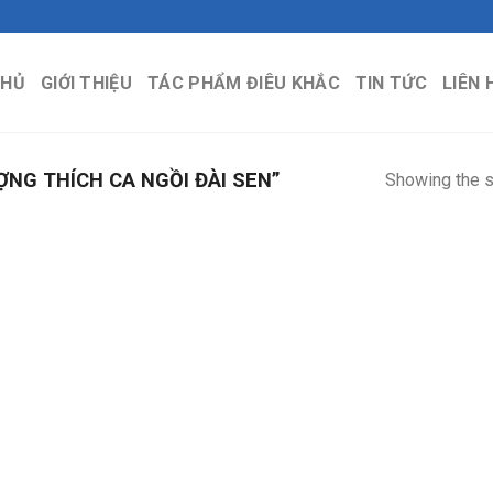
CHỦ
GIỚI THIỆU
TÁC PHẨM ĐIÊU KHẮC
TIN TỨC
LIÊN 
NG THÍCH CA NGỒI ĐÀI SEN”
Showing the s