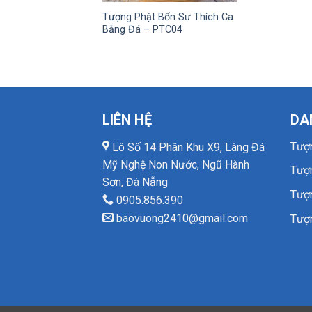
Tượng Phật Bổn Sư Thích Ca
Bằng Đá – PTC04
LIÊN HỆ
DA
Tượ
Lô Số 14 Phân Khu X9, Làng Đá
Mỹ Nghệ Non Nước, Ngũ Hành
Tượ
Sơn, Đà Nẵng
Tượ
0905.856.390
baovuong2410@gmail.com
Tượ