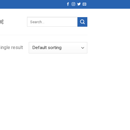
Search
HỆ
for:
ingle result