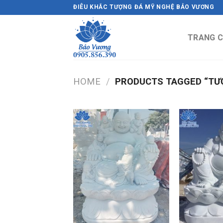
Skip
ĐIÊU KHẮC TƯỢNG ĐÁ MỸ NGHỆ BẢO VƯƠNG
to
content
TRANG 
HOME
/
PRODUCTS TAGGED “TƯỢ