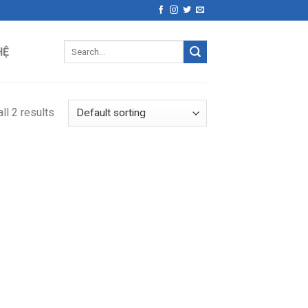
Search
HỆ
for:
ll 2 results