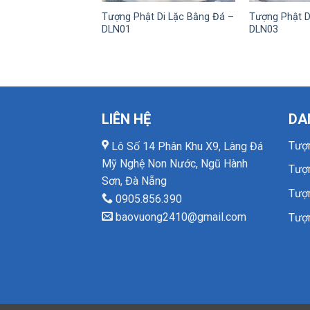
Tượng Phật Di Lặc Bằng Đá –
Tượng Phật D
DLN01
DLN03
LIÊN HỆ
DA
Tượ
Lô Số 14 Phân Khu X9, Làng Đá
Mỹ Nghệ Non Nước, Ngũ Hành
Tượ
Sơn, Đà Nẵng
Tượ
0905.856.390
baovuong2410@gmail.com
Tượ