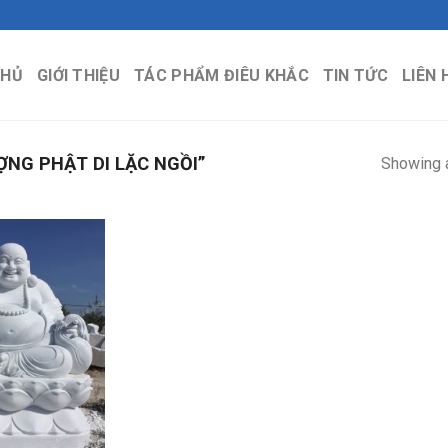
CHỦ
GIỚI THIỆU
TÁC PHẨM ĐIÊU KHẮC
TIN TỨC
LIÊN 
NG PHẬT DI LẶC NGỒI”
Showing a